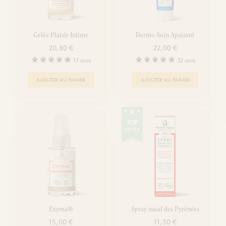
Gelée Plaisir Intime
Dermo Soin Apaisant
20,80 €
22,00 €
17 avis
32 avis
AJOUTER AU PANIER
AJOUTER AU PANIER
TOP
vente
Exyma®
Spray nasal des Pyrénées
15,00 €
11,30 €