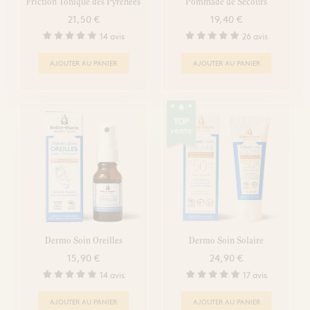
Friction Tonique des Pyrénées
Pommade de Secours
21,50 €
19,40 €
14 avis
26 avis
AJOUTER AU PANIER
AJOUTER AU PANIER
TOP
vente
Dermo Soin Oreilles
Dermo Soin Solaire
15,90 €
24,90 €
14 avis
17 avis
AJOUTER AU PANIER
AJOUTER AU PANIER