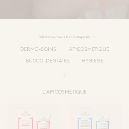
Extraits et Sprays
Mains
Comprimés & Gommes
 ma solution
Miel de cure
érapie
Grogs Maison
Hydromel
L'apicultrice®
Célébrez avec nous la cosmétique bio
DERMO-SOINS
APICOSMETIQUE
Dermo-Soin
BUCCO-DENTAIRE
HYGIENE
L'APICOSMÉTIQUE