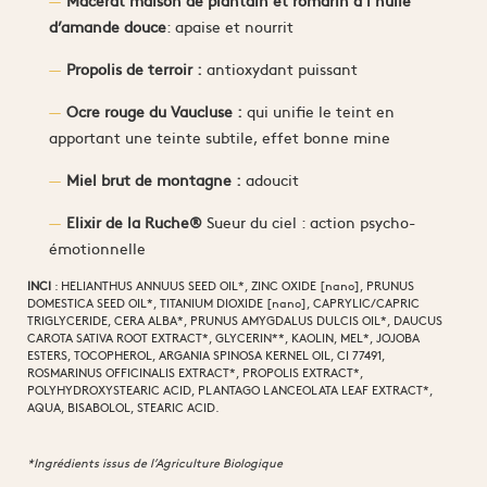
Macérat maison de plantain et romarin à l’huile
d’amande douce
: apaise et nourrit
Propolis de terroir :
antioxydant puissant
Ocre rouge du Vaucluse :
qui unifie le teint en
apportant une teinte subtile, effet bonne mine
Miel brut de montagne :
adoucit
Elixir de la Ruche®
Sueur du ciel : action psycho-
émotionnelle
INCI
: HELIANTHUS ANNUUS SEED OIL*, ZINC OXIDE [nano], PRUNUS
DOMESTICA SEED OIL*, TITANIUM DIOXIDE [nano], CAPRYLIC/CAPRIC
TRIGLYCERIDE, CERA ALBA*, PRUNUS AMYGDALUS DULCIS OIL*, DAUCUS
CAROTA SATIVA ROOT EXTRACT*, GLYCERIN**, KAOLIN, MEL*, JOJOBA
ESTERS, TOCOPHEROL, ARGANIA SPINOSA KERNEL OIL, CI 77491,
ROSMARINUS OFFICINALIS EXTRACT*, PROPOLIS EXTRACT*,
POLYHYDROXYSTEARIC ACID, PLANTAGO LANCEOLATA LEAF EXTRACT*,
AQUA, BISABOLOL, STEARIC ACID.
*Ingrédients issus de l’Agriculture Biologique