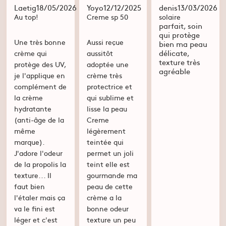
Laetig
18/05/2026
Yoyo
12/12/2025
denis
13/03/2026
Au top!
Creme sp 50
solaire
parfait, soin
qui protège
Une très bonne
Aussi reçue
bien ma peau
délicate,
crème qui
aussitôt
texture très
protège des UV,
adoptée une
agréable
je l'applique en
crème très
complément de
protectrice et
la crème
qui sublime et
hydratante
lisse la peau
(anti-âge de la
Creme
même
légèrement
marque).
teintée qui
J'adore l'odeur
permet un joli
de la propolis la
teint elle est
texture... Il
gourmande ma
faut bien
peau de cette
l'étaler mais ça
crème a la
va le fini est
bonne odeur
léger et c'est
texture un peu