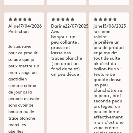
Aline
17/04/2026
Darine
22/07/2025
jane
15/08/2025
Protection
Avis
la crème
Bonjour .un
solaire!
peu collante ,
je prélève un
Je suis ravie
grasse et
peu de produit
laisse des
et je me dit
pour ce produit
traces blanche
tout de suite
solaire que je
( on dirait un
ok c'est du
peux mettre sur
fond de teint)
ballot-flurin !
mon visage au
un peu déçue .
texture de
quotidien
qualité dense
un peu
comme crème
blanchâtre sur
de jour ds la
la peau , bref
période estivale
seconde peau
sans avoir de
protégée! un
peu collante
bouton ou de
effectivement
trace blanche,
mais c'est une
merci les
vraie crème
abeilles !
solaire et non