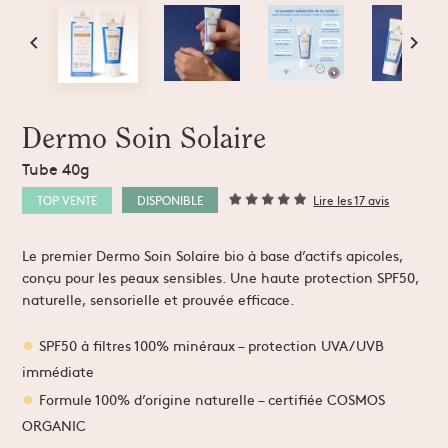
Extraits et Sprays
Mains
Comprimés & Gommes
 ma solution


Miel de cure
érapie
Grogs Maison
Hydromel
L'apicultrice®
Dermo Soin Solaire
Tube 40g
Dermo-Soin
TOP VENTE
DISPONIBLE
Lire les 17 avis
Le premier Dermo Soin Solaire bio à base d’actifs apicoles,
conçu pour les peaux sensibles. Une haute protection SPF50,
naturelle, sensorielle et prouvée efficace.
SPF50 à filtres 100% minéraux – protection UVA/UVB
immédiate
Formule 100% d’origine naturelle – certifiée COSMOS
ORGANIC