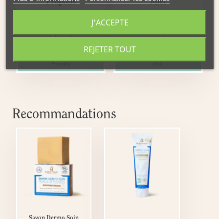
Propolis
Miel
J'ACCEPTE
Substance naturelle issue
Préparation pure et
de la ruche
vivante
REJETER TOUT
Nos préparations à base de
Nos préparations à base de
Propolis
Miel
Recommandations
Savon Dermo Soin