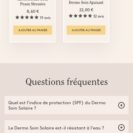
Dermo Soin Apaisant
Peaux Stressées
22,00 €
8,60 €
32 avis
19 avis
AJOUTER AU PANIER
AJOUTER AU PANIER
Questions fréquentes
Quel est l'indice de protection (SPF) du Dermo
Soin Solaire ?
Le Dermo Soin Solaire est SPF 50, il est adapté à une exposition
modérée à forte, mais doit toujours être réappliqué
Le Dermo Soin Solaire est-il résistant à l'eau ?
régulièrement.