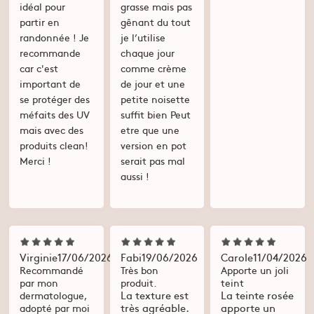
idéal pour
grasse mais pas
partir en
gênant du tout
randonnée ! Je
je l’utilise
recommande
chaque jour
car c'est
comme crème
important de
de jour et une
se protéger des
petite noisette
méfaits des UV
suffit bien Peut
mais avec des
etre que une
produits clean!
version en pot
Merci !
serait pas mal
aussi !
Virginie
17/06/2026
Fabi
19/06/2026
Carole
11/04/2026
Recommandé
Très bon
Apporte un joli
par mon
produit.
teint
La texture est
La teinte rosée
dermatologue,
très agréable.
apporte un
adopté par moi