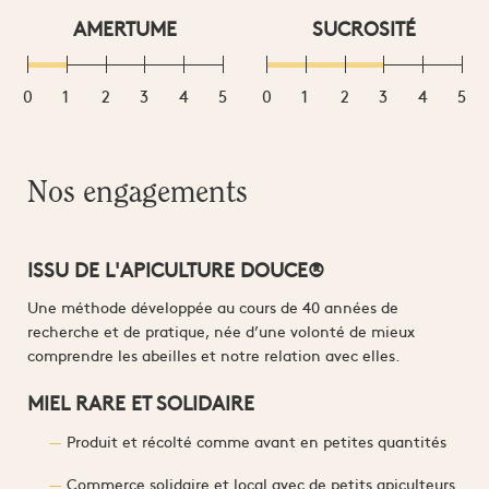
AMERTUME
SUCROSITÉ
0
1
2
3
4
5
0
1
2
3
4
5
Nos engagements
ISSU DE L'APICULTURE DOUCE®
Une méthode développée au cours de 40 années de
recherche et de pratique, née d’une volonté de mieux
comprendre les abeilles et notre relation avec elles.
MIEL RARE ET SOLIDAIRE
Produit et récolté comme avant en petites quantités
Commerce solidaire et local avec de petits apiculteurs