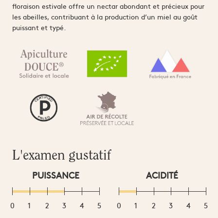
floraison estivale offre un nectar abondant et précieux pour
les abeilles, contribuant à la production d’un miel au goût
puissant et typé.
L'examen gustatif
PUISSANCE
ACIDITÉ
0
1
2
3
4
5
0
1
2
3
4
5