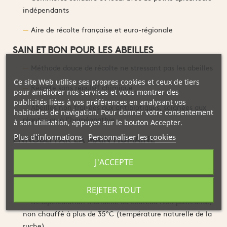
indépendants
Aire de récolte française et euro-régionale
SAIN ET BON POUR LES ABEILLES
Méthode douce de récolte ne stressant pas les abeilles
Ce site Web utilise ses propres cookies et ceux de tiers
Récolte sans répulsif chimique
pour améliorer nos services et vous montrer des
publicités liées à vos préférences en analysant vos
Abeilles non traitées aux antibiotiques, soignées aux
habitudes de navigation. Pour donner votre consentement
plantes ou à l'homéopathie
à son utilisation, appuyez sur le bouton Accepter.
Plus d'informations
Personnaliser les cookies
ENNOBLI PAR LA MAIN HUMAINE
Récolte à maturité (pas de déshumidification) dans le
J'ACCEPTE
respect des rythmes cosmiques fondamentaux de la
nature
REJETER TOUT
Désoperculation manuelle au couteau Non pasteurisé,
non chauffé à plus de 35°C (température naturelle de la
ruche)