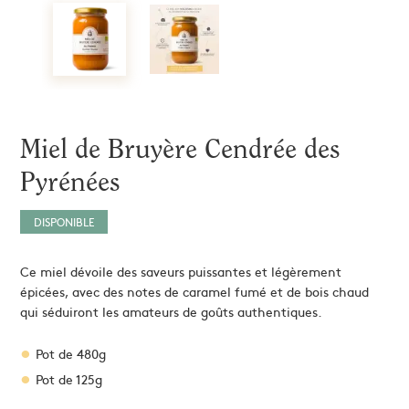
Extraits et Sprays
Mains
Comprimés & Gommes
 ma solution
Miel de cure
érapie
Grogs Maison
Hydromel
L'apicultrice®
Miel de Bruyère Cendrée des
Dermo-Soin
Pyrénées
DISPONIBLE
Ce miel dévoile des saveurs puissantes et légèrement
épicées, avec des notes de caramel fumé et de bois chaud
qui séduiront les amateurs de goûts authentiques.
Pot de 480g
Pot de 125g