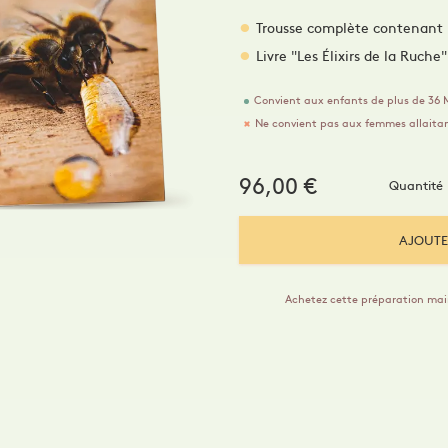
ogs Maison
Dermo-Soin
Hydromel
santé par la peau
ymels
Trousse complète contenant le
Livre "Les Élixirs de la Ruche
Convient aux enfants de plus de 36 
Ne convient pas aux femmes allaita
96,00
€
Quantité
AJOUTE
Achetez cette préparation ma