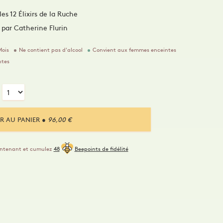
s 12 Élixirs de la Ruche
" par Catherine Flurin
Mois
Ne contient pas d'alcool
Convient aux femmes enceintes
ntes
R AU PANIER
● 96,00 €
intenant et cumulez
48
Beepoints de fidélité