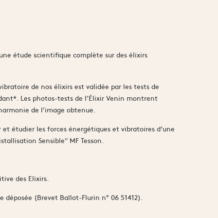
ne étude scientifique complète sur des élixirs
vibratoire de nos élixirs est validée par les tests de
dant*. Les photos-tests de l’Élixir Venin montrent
l’harmonie de l’image obtenue.
et étudier les forces énergétiques et vibratoires d’une
istallisation Sensible" MF Tesson.
tive des Elixirs.
e déposée (Brevet Ballot-Flurin n° 06 51412).