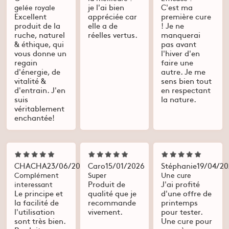
je l'ai bien
C'est ma
gelée royale
Excellent
appréciée car
première cure
produit de la
elle a de
! Je ne
ruche, naturel
réelles vertus.
manquerai
& éthique, qui
pas avant
vous donne un
l'hiver d'en
regain
faire une
d'énergie, de
autre. Je me
vitalité &
sens bien tout
d'entrain. J'en
en respectant
suis
la nature.
véritablement
enchantée!
CHACHA
23/06/2026
Caro
15/01/2026
Stéphanie
19/04/2
Complément
Super
Une cure
Produit de
J'ai profité
interessant
Le principe et
qualité que je
d'une offre de
la facilité de
recommande
printemps
l'utilisation
vivement.
pour tester.
sont très bien.
Une cure pour