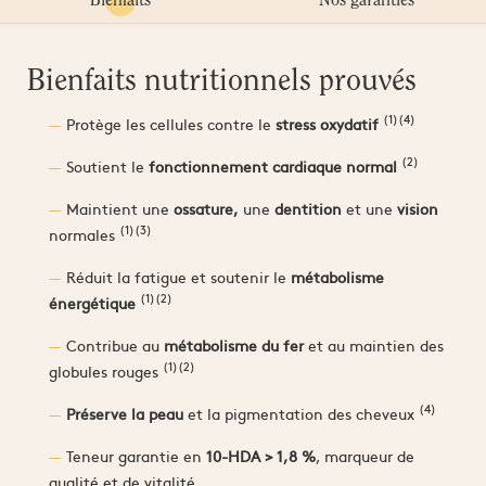
Bienfaits
Nos garanties
Bienfaits nutritionnels prouvés
(1)(4)
Protège les cellules contre le
stress oxydatif
(2)
Soutient le
fonctionnement cardiaque normal
Maintient une
ossature,
une
dentition
et une
vision
(1)(3)
normales
Réduit la fatigue et soutenir le
métabolisme
(1)(2)
énergétique
Contribue au
métabolisme du fer
et au maintien des
(1)(2)
globules rouges
(4)
Préserve la peau
et la pigmentation des cheveux
Teneur garantie en
10-HDA > 1,8 %
, marqueur de
qualité et de vitalité.