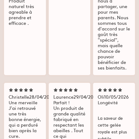
Produit
nous à
naturel très
partager, une
agreable à
pour mes
prendre et
parents. Nous
efficace .
sommes tous
d'accord sur le
goût très
"spécial",
mais quelle
chance de
pouvoir
bénéficier de
ses bienfaits.
Christelle
28/04/2026
Laurence
29/04/2026
Oli
10/05/2026
Une merveille
Parfait !
Longévité
J'ai retrouvé
Un produit de
une très
grande qualité
La saveur de
bonne énergie,
fabriqué en
qui a perduré
respectant les
cette gelée
bien après la
abeilles . Tout
royale est plus
cure.
ce qui
subtile