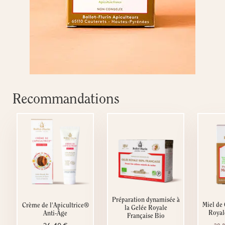
Recommandations
Préparation dynamisée à
Miel de 
Crème de l'Apicultrice®
la Gelée Royale
Royale
Anti-Âge
Française Bio
26,40 €