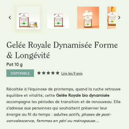
Extraits et Sprays
Mains
Comprimés & Gommes
 ma solution
Miel de cure
rapie


Grogs Maison
Hydrom
L'apicultrice®
Gelée Royale Dynamisée Forme
Dermo-Soin
& Longévité
Pot 10 g
DISPONIBLE
Lire les 9 avis
Récoltée à l’équinoxe de printemps, quand la ruche retrouve
équilibre et vitalité, cette
Gelée Royale bio dynamisée
accompagne les périodes de transition et de renouveau. Elle
s’adresse aux personnes qui souhaitent préserver leur
énergie au fil du temps :
adultes actifs, phases de post-
convalescence, femmes en péri ou ménopause...