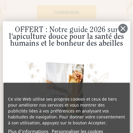
Extraits et Sprays
Mains
Comprimés & Gommes
 ma solution
CONNEXION
Miel de cure
érapie
Grogs Maison
Hydromel
L'apicultrice®
OFFERT : Notre guide 2026 sur
l'apiculture douce pour la santé des
humains et le bonheur des abeilles
PAS DE COMPTE ? CRÉEZ-EN UN
Dermo-Soin
Ce site Web utilise ses propres cookies et ceux de tiers
pour améliorer nos services et vous montrer des
publicités liées à vos préférences en analysant vos
habitudes de navigation. Pour donner votre consentement
à son utilisation, appuyez sur le bouton Accepter.
Plus d'informations
Personnaliser les cookies