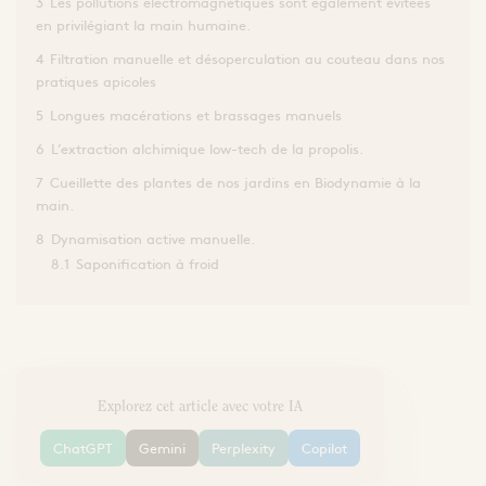
3
Les pollutions électromagnétiques sont également évitées
en privilégiant la main humaine.
4
Filtration manuelle et désoperculation au couteau dans nos
pratiques apicoles
5
Longues macérations et brassages manuels
6
L’extraction alchimique low-tech de la propolis.
7
Cueillette des plantes de nos jardins en Biodynamie à la
main.
8
Dynamisation active manuelle.
8.1
Saponification à froid
Explorez cet article avec votre IA
ChatGPT
Gemini
Perplexity
Copilot