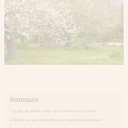
Les comprimés
enceintes/allaitantes
Visages
Corps
d'Apithérapie
Extraits et Sprays
Ampoules
Yeux
Lèvres
Comprimés & Gommes
Baumes et P
Mains
Miel de cure
Sirops
Grogs Maison
Oxymels
L'apicultrice®
L
beauté saine et
pu
engagée
de
Dermo-Soin
la santé par la
peau
Sommaire
1
La bio du 21ème siècle où l’humain est au cœur
2
Qu’est-ce que la low-tech ou «basse technologie» ?