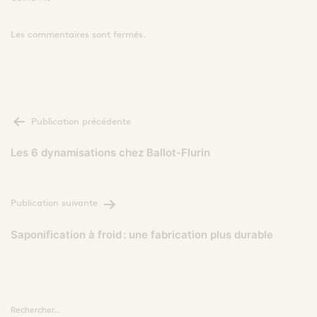
Les commentaires sont fermés.
NAVIGATION
Publication précédente
DE
L’ARTICLE
Les 6 dynamisations chez Ballot-Flurin
Publication suivante
Saponification à froid : une fabrication plus durable
Rechercher…