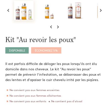
Extraits et Sprays
Mains
Comprimés & Gommes
 ma solution


Miel de cure
érapie
Grogs Maison
Hydromel
L'apicultrice®


Kit "Au revoir les poux"
Dermo-Soin
DISPONIBLE
ÉCONOMISEZ 5%
Il est parfois difficile de déloger les poux lorsqu'ils ont élu
domicile dans nos cheveux. Le kit "Au revoir les poux"
permet de prévenir l'infestation, se débarrasser des poux et
des lentes et d'apaiser le cuir chevelu irrité par les piqûres.
Ne convient pas aux femmes enceintes
Ne convient pas aux femmes allaitantes
Ne convient pas aux enfants
Ne contient pas d'alcool