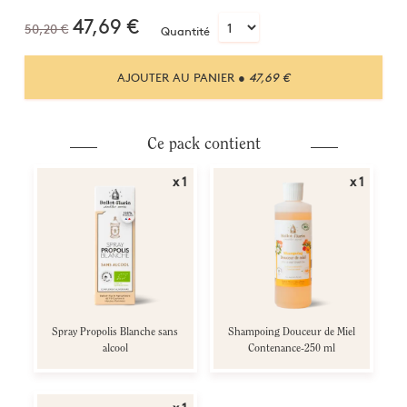
47,69
€
50,20 €
Quantité
AJOUTER AU PANIER
● 47,69 €
Ce pack contient
x 1
x 1
Spray Propolis Blanche sans
Shampoing Douceur de Miel
alcool
Contenance-250 ml
x 1