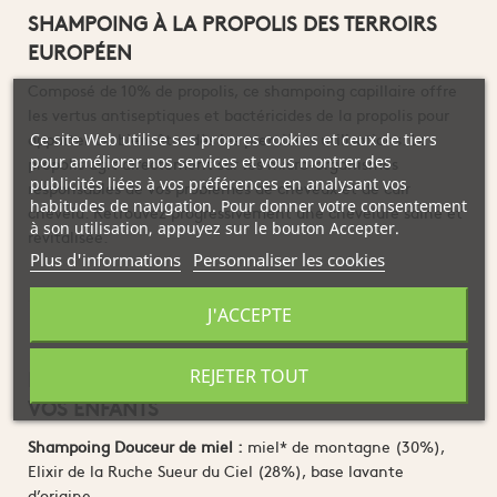
SHAMPOING À LA PROPOLIS DES TERROIRS
EUROPÉEN
Composé de 10% de propolis, ce shampoing capillaire offre
les vertus antiseptiques et bactéricides de la propolis pour
apporter un bien-être dès les premières utilisations. La
Ce site Web utilise ses propres cookies et ceux de tiers
pour améliorer nos services et vous montrer des
propolis agit directement sur les micro-organismes
publicités liées à vos préférences en analysant vos
responsables de vos problèmes de cheveux et de cuir
habitudes de navigation. Pour donner votre consentement
chevelu. Retrouvez progressivement une chevelure saine et
à son utilisation, appuyez sur le bouton Accepter.
revitalisée.
Plus d'informations
Personnaliser les cookies
J'ACCEPTE
REJETER TOUT
DES RECETTES SAINES, RESPECTUEUSES DE
VOS ENFANTS
Shampoing Douceur de miel :
miel* de montagne (30%),
Elixir de la Ruche Sueur du Ciel (28%), base lavante
d’origine.