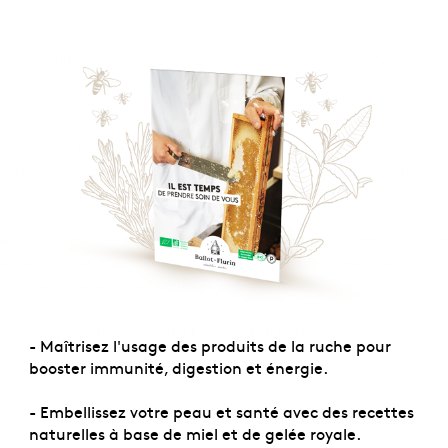
s de la propolis ?
 royale est-elle si précieuse ?
e la cire ultra fine d’opercule dans le fameux Baume des Pyrénées ?
s questions, et vous expliquera comment nous chouchoutons nos abei
guster les cadeaux des abeilles heureuses : miel sauvage, pollen polyf
 tous les
jeudi après-midi
, de 15h à 17h30, Pascal sort les vieux grimoi
pain d’épices.
rent leur délicieuse odeur de cannelle, il vous apprendra à réussir de 
eilles libres et que nous n’utilisons que de la cire d’opercule ultra f
ra avec la recette de famille et ses créations.
us réserve des ateliers de DO IT YOURSELF (« Faites-le vous-même »)
- Maîtrisez l'usage des produits de la ruche pour
courant de l’été.
booster immunité, digestion et énergie.
lles !
- Embellissez votre peau et santé avec des recettes
naturelles à base de miel et de gelée royale.