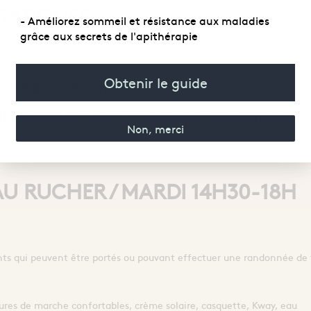
RATIQUES
- Améliorez sommeil et résistance aux maladies
grâce aux secrets de l'apithérapie
Obtenir le guide
 :
05 62 92 50 66
llon des Abeilles : 23 Bis Avenue du Mamelon Ver
Non, merci
AU RUCHER / MARDI 14H30-18H
fants qui peuvent être portés ou pouvant effectuer une randonnée de
res de marche confortables, crème solaire, casquette, Kway, eau