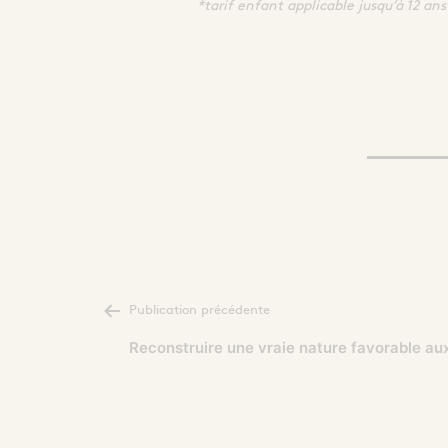
*tarif enfant applicable jusqu’à 12 ans
NAVIGATION
Publication précédente
DE
Reconstruire une vraie nature favorable aux
L’ARTICLE