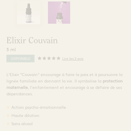
Extraits et Sprays
Mains
Comprimés & Gommes
 ma solution
Miel de cure
érapie
Grogs Maison
Hydromel
L'apicultrice®
Elixir Couvain
5 ml
Dermo-Soin
DISPONIBLE
Lire les 2 avis
L'Elixir "Couvain" encourage à faire la paix et à poursuivre la
lignée familiale en donnant la vie. Il symbolise la
protection
maternelle
, l'enfantement et encourage à se défaire de ses
dépendances.
Action psycho-émotionnelle
Haute dilution
Sans alcool