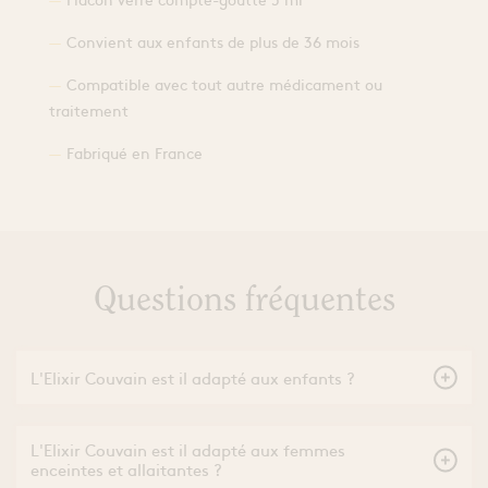
Convient aux enfants de plus de 36 mois
Compatible avec tout autre médicament ou
traitement
Fabriqué en France
Questions fréquentes
L'Elixir Couvain est il adapté aux enfants ?
Oui, les élixirs ne présentent aucun risque pour les jeunes
enfants.
L'Elixir Couvain est il adapté aux femmes
enceintes et allaitantes ?