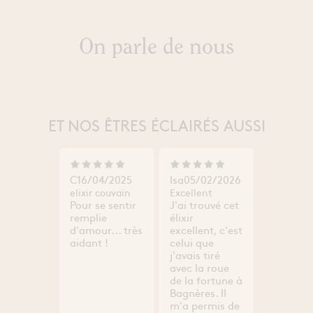
On parle de nous
ET NOS ÊTRES ÉCLAIRÉS AUSSI
C
16/04/2025
Isa
05/02/2026
elixir couvain
Excellent
Pour se sentir
J'ai trouvé cet
remplie
élixir
d'amour... très
excellent, c'est
aidant !
celui que
j'avais tiré
avec la roue
de la fortune à
Bagnères. Il
m'a permis de