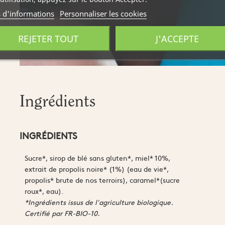
s d'informations
Personnaliser les cookies
REJETER TOUT
J'ACCEPTE
Ingrédients
INGRÉDIENTS
Sucre*, sirop de blé sans gluten*, miel* 10%,
extrait de propolis noire* (1%) (eau de vie*,
propolis* brute de nos terroirs), caramel*(sucre
roux*, eau).
*Ingrédients issus de l'agriculture biologique.
Certifié par FR-BIO-10.