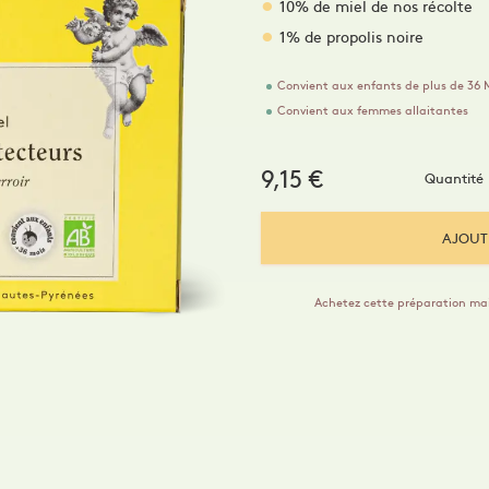
ogs Maison
Dermo-Soin
Hydromel
10% de miel de nos récolte
santé par la peau
ymels
1% de propolis noire
Convient aux enfants de plus de 36 
Convient aux femmes allaitantes
9,15
€
Quantité
AJOUT
Achetez cette préparation ma