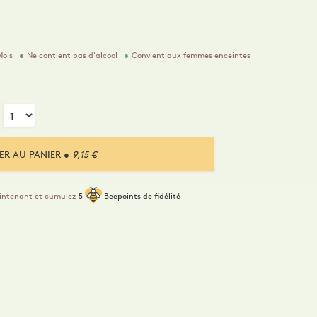
Mois
Ne contient pas d'alcool
Convient aux femmes enceintes
ER AU PANIER
● 9,15 €
intenant et cumulez
5
Beepoints de fidélité