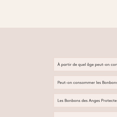
À partir de quel âge peut-on c
Les bonbons conviennent généralement
Peut-on consommer les Bonbons 
Oui, ils peuvent être consommés occa
traitant.
Les Bonbons des Anges Protecteu
Non, les bonbons contiennent du sucre