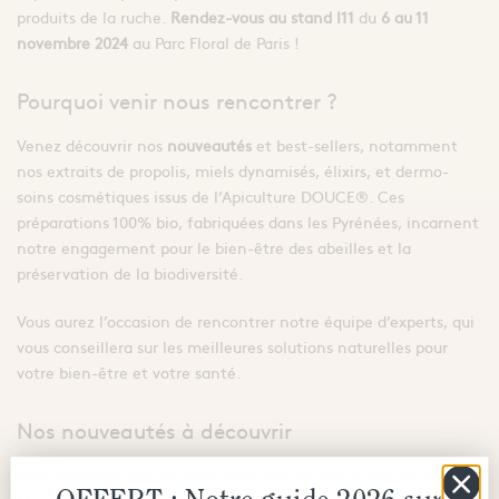
produits de la ruche.
Rendez-vous au stand I11
du
6 au 11
novembre 2024
au Parc Floral de Paris !
Pourquoi venir nous rencontrer ?
Venez découvrir nos
nouveautés
et best-sellers, notamment
nos extraits de propolis, miels dynamisés, élixirs, et dermo-
soins cosmétiques issus de l’Apiculture DOUCE®. Ces
préparations 100% bio, fabriquées dans les Pyrénées, incarnent
notre engagement pour le bien-être des abeilles et la
préservation de la biodiversité.
Vous aurez l’occasion de rencontrer notre équipe d’experts, qui
vous conseillera sur les meilleures solutions naturelles pour
votre bien-être et votre santé.
Nos nouveautés à découvrir
Nous sommes ravis de vous présenter en exclusivité au Salon