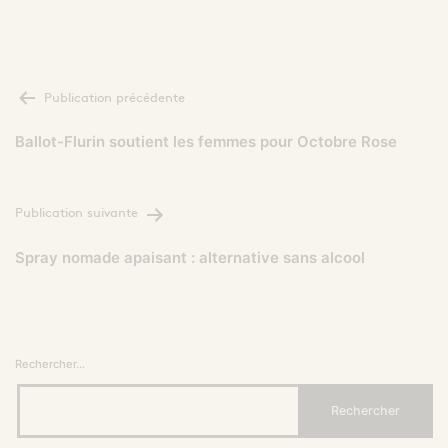
NAVIGATION
Publication précédente
DE
L’ARTICLE
Ballot-Flurin soutient les femmes pour Octobre Rose
Publication suivante
Spray nomade apaisant : alternative sans alcool
Rechercher…