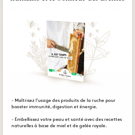
de Claire Hourcade, sophrologue
Atelier Infusion :
Thés et Tisanes en dégustation pour le corps
et l’esprit avec le laboratoire Araquelle.
Atelier Chi Quong :
de 15h à 16h30 Cours sur inscription.
Corinne Baltz, thématique » le coeur »
Atelier Shiatsu :
sur inscription avec Sarah Chantelauze.
De plus à 17h les musiciens en herbes de l’école de musique de
Lembeye viendront interpréter leur répertoire, le tout
accompagné d’un petit goûter offert.
- Maîtrisez l'usage des produits de la ruche pour
booster immunité, digestion et énergie.
- Embellissez votre peau et santé avec des recettes
naturelles à base de miel et de gelée royale.