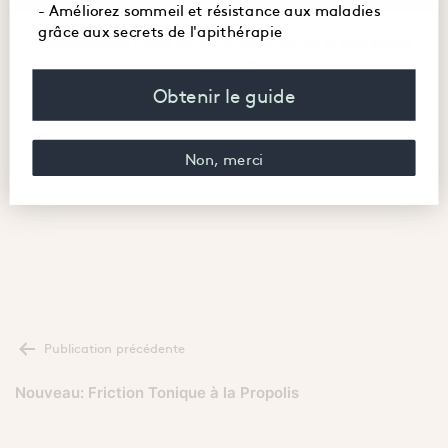
- Améliorez sommeil et résistance aux maladies
grâce aux secrets de l'apithérapie
Informations: Claire 06.82.39.03.57 rue de la Tour 64350
LEMBEYE
Obtenir le guide
Non, merci
NAVIGATION
Publication précédente
DE
L’ARTICLE
Nouveau: Friction Tonique à la Propolis