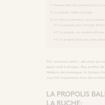
2
Propolis blanche, propolis jaune, pro
3
La propolis, l’alliée anti-âge
4
Les effets protecteurs de la propoli
4.1
La propolis pour soulager brûlure
4.2
La propolis, un remède efficace 
4.3
La propolis face aux petits dés
Été, vacances, soleil… des mots qui no
après-midi à rêvasser. Pour profiter d
Médecin dermatologue, le Docteur Cath
vous fait la promesse d’un été enchan
LA PROPOLIS BAL
LA RUCHE: