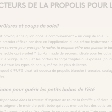
ECTEURS DE LA PROPOLIS POUR 
rûlures et coups de soleil
ut provoquer ce qu’on appelle communément « un coup de soleil ». P
le premier réflexe consiste en l’application d’une crème hydratante 
en servent pour protéger la ruche, la propolis offre une puissante ba
nsable après-soleil ? La Pommade de secours, idéale pour les activités
ur le visage, le cou, et les parties du corps fragiles ou exposées (co
ent à tous les types de peaux, même les plus délicates.
osé à 99,9% d’extrait aqueux de propolis blanche française, soula
les.
cace pour guérir les petits bobos de l’été
dispensable dans la trousse d’urgence de toute la famille »
déclare l
es soignent le moindre petit bobo qui vous menace lors des activités 
nflammatoire et antiseptique, la propolis peut être utilisée pour trai