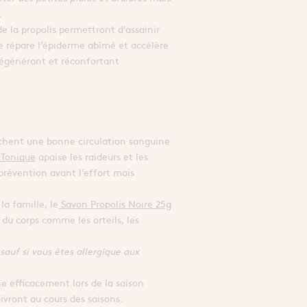
.
e la propolis permettront d’assainir
lle répare l’épiderme abîmé et accélère
 régénérant et réconfortant
pêchent une bonne circulation sanguine
 Tonique
apaise les raideurs et les
 prévention avant l’effort mais
la famille, le
Savon Propolis Noire 25g
 du corps comme les orteils, les
 sauf si vous êtes allergique aux
ne efficacement lors de la saison
uivront au cours des saisons.