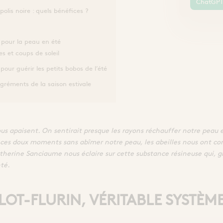
ChatGP
polis noire : quels bénéfices ?
s pour la peau en été
s et coups de soleil
pour guérir les petits bobos de l’été
agréments de la saison estivale
us apaisent. On sentirait presque les rayons réchauffer notre peau e
e ces doux moments sans abîmer notre peau, les abeilles nous ont conf
erine Sanciaume nous éclaire sur cette substance résineuse qui, grâ
té.
LOT-FLURIN, VÉRITABLE SYSTÈM