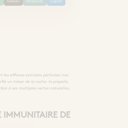
T
Gemini
Perplexity
Copilot
t les effluves estivales parfumer nos
ié un trésor de la ruche: la propolis.
ce à ses multiples vertus naturelles,
E IMMUNITAIRE DE