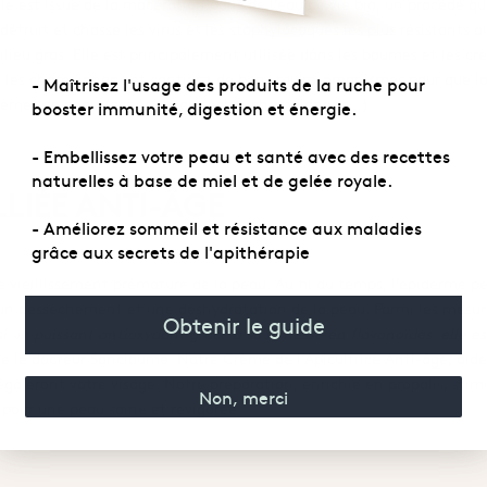
elle est issue de la macération dans de l’eau de vie bio, un procédé q
 détruit et chasse les virus et les staphylocoques les plus résistants 
ilieu gras. Elle est principalement utilisée dans les baumes et les cr
s les champignons et contient de bons micro-organismes pour que la
- Maîtrisez l'usage des produits de la ruche pour
oblèmes de peau (acnée, peau sèche, champignons…)
booster immunité, digestion et énergie.
- Embellissez votre peau et santé avec des recettes
naturelles à base de miel et de gelée royale.
LLIÉE ANTI-ÂGE
- Améliorez sommeil et résistance aux maladies
grâce aux secrets de l'apithérapie
 le vieillissement prématuré de la peau. Au fil du temps, l’épiderme p
n dessèchement et une déshydratation de la peau. Parmi les mesures
Obtenir le guide
si un puissant antioxydant grâce à sa richesse en flavonoïdes, elle e
e le docteur Sanciaume. Notre Crème de l’Apicultrice Anti-âge, aide 
és égaieront votre visage. Notre préparation, enrichie en propolis, stim
Non, merci
 pour une peau saine et revigorée.