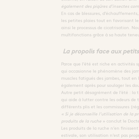
également des piqûres d’insectes com
En cas de blessures, d’échauffements, 
les petites plaies tout en favorisant l
ainsi le processus de cicatrisation. N
multifonctions grâce à sa haute tene
La propolis face aux petit
Parce que l’été est riche en activité
qui occasionne le phénomène des jambes
muscles fatigués des jambes, tout en l
également après pour soulager les dou
Autre petit désagrément de l’été : la 
qui aide à lutter contre les odeurs de 
différents plis et les commissures (r
« Si je déconseille l’utilisation de la 
produits de la ruche
» conclut le Doct
Les produits de la ruche n’en finissen
estivale, son utilisation n’est pas pro