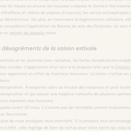
me les tiques ou encore les mycoses »
expose le Docteur Sanciaume
d’éraflures et même de piqûres d’insectes, les vertus antiseptiques d
eur désinfection. De plus, en favorisant la régénération cellulaire, e
ous conseillons l’application du Baume de soin des Pyrénées, un soin
ur en
extrait de propolis
noire.
s désagréments de la saison estivale
s sportives et en journées bien remplies, les fortes températures em
 lourdes. L’application d’un soin à la propolis telle que le
Friction
eur apportant un effet de fraîcheur bienvenu. La lotion s’utilise en
leurs.
transpiration. À emporter dans sa trousse des vacances et pour toute 
transpiration et qui assure une hygiène naturelle de plusieurs parties
égions exposées aux mycoses).
propolis avant 30 mois, il n’existe pas de véritables contre-indications
eur Sanciaume.
t plus de nous prodiguer leurs bienfaits. Si la propolis vous accompag
pre à l’été : elle regorge de bien de vertus pour votre santé qui vous s