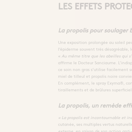
LES EFFETS PROT
La propolis pour soulager b
Une exposition prolongée au soleil pe
l’épiderme souvent très désagréable, 
«
Au même titre que les abeilles qui s’
affirme le Docteur Sanciaume. L’indispe
ce soin non gras s’utilise facilement s
miel de tilleul et propolis noire convi
En complément, le spray Exyma®, comp
tiraillements et de brûlures superficiel
La propolis, un remède effi
« La propolis est incontournable et in
cutanée, ses multiples vertus naturell
externe, en raison de son action anti-i