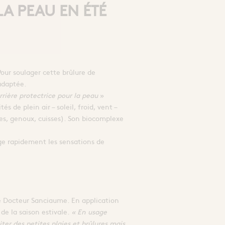
LA PEAU EN ÉTÉ
our soulager cette brûlure de
adaptée.
rrière protectrice pour la peau
»
 de plein air – soleil, froid, vent –
udes, genoux, cuisses). Son biocomplexe
ge rapidement les sensations de
e Docteur Sanciaume. En application
de la saison estivale.
« En usage
ter des petites plaies et brûlures mais