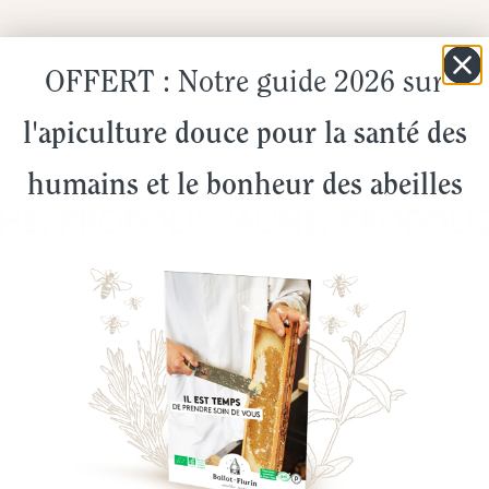
s produisent la propolis pour renforcer, protéger et assainir la ruche 
OFFERT : Notre guide 2026 sur
res ne nuisent à la vie de la colonie.
« En recouvrant les parois de la
taire »
nous confie le Docteur Sanciaume.
Cet antidote – antibiotiqu
l'apiculture douce pour la santé des
 révèle être un trésor de bienfaits grâce à sa richesse de constituant
humains et le bonheur des abeilles
E, PROPOLIS JAUNE, PROPOLIS
uge foncé au marron foncé mais n’est pas consommable à[1] l’état br
it pour qu’il soit mis à disposition du corps. Pour la rendre disponibl
stance qui vont fonctionner en synergie totale.
« La propolis convien
 (en ingestion) »
affirme le Docteur Sanciaume. Et à chaque propolis 
ueux issu de sa macération dans l’eau. Elle est 6 fois plus antioxyda
ux irritées, agressées ainsi que sur les muqueuses.