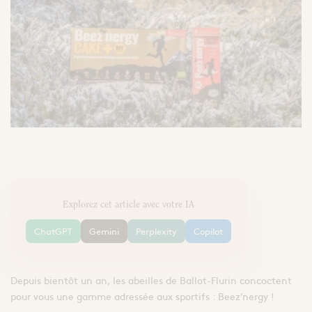
Les comprimés
enceintes/allaitantes
Visages
Corps
d'Apithérapie
Extraits et Sprays
Ampoules
Yeux
Lèvres
Comprimés & Gommes
Baumes et P
Mains
Miel de cure
Sirops
Grogs Maison
Oxymels
L'apicultrice®
L
beauté saine et
pu
engagée
de
Dermo-Soin
la santé par la
peau
Explorez cet article avec votre IA
ChatGPT
Gemini
Perplexity
Copilot
Depuis bientôt un an, les abeilles de Ballot-Flurin concoctent
pour vous une gamme adressée aux sportifs : Beez’nergy !