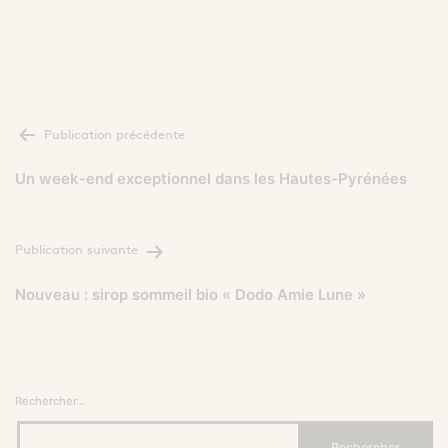
NAVIGATION
Publication précédente
DE
L’ARTICLE
Un week-end exceptionnel dans les Hautes-Pyrénées
Publication suivante
Nouveau : sirop sommeil bio « Dodo Amie Lune »
Rechercher…