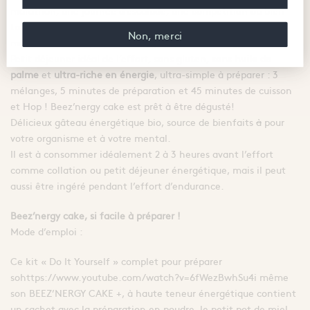
marathon, une journée d’escalade, une compétition ou bien
tout simplement une journée d’entrainement intensif,
Non, merci
maintenez votre performance grâce au
Beez’nergy Cake +.
Petit déjeuner idéal de l’effort, sans gluten,
sans huile de
palme
et
ultra-riche en énergie
, ultra-simple à préparer : 3
mélanges, 5 minutes de préparation et 45 minutes de cuisson
et Hop ! Beez’nergy cake est prêt à être dégusté!
Délicieux gâteau énergétique bio, source de bienfaits
à
pour
votre organisme et à votre mental.
Il est à consommer idéalement 2 à 3 heures avant l’effort
comme collation ou petit déjeuner énergétique, mais il peut
aussi être ingéré pendant l’effort d’endurance.
Beez’nergy cake, si facile à préparer !
Mode d’emploi :
Ce kit « Do It Yourself » complet pour préparer
sohttps://www.youtube.com/watch?v=6fWezBwhSu4i même
son BEEZ’NERGY CAKE +, à haute teneur énergétique contient
un sachet avec la préparation en poudre, le petit pot de miel