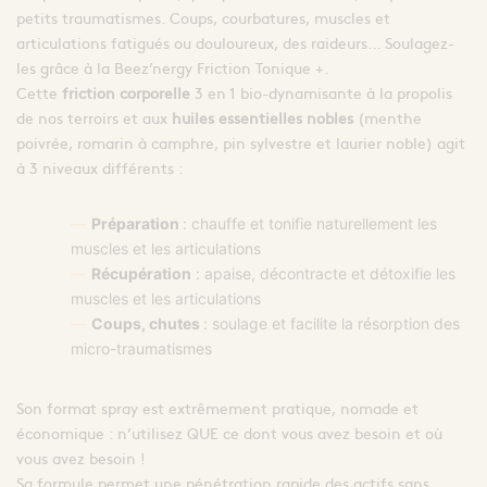
petits traumatismes. Coups, courbatures, muscles et
articulations fatigués ou douloureux, des raideurs… Soulagez-
les grâce à la Beez’nergy Friction Tonique +.
Cette
friction corporelle
3 en 1 bio-dynamisante à la propolis
de nos terroirs et aux
huiles essentielles nobles
(menthe
poivrée, romarin à camphre, pin sylvestre et laurier noble) agit
à 3 niveaux différents :
Préparation
: chauffe et tonifie naturellement les
muscles et les articulations
Récupération
: apaise, décontracte et détoxifie les
muscles et les articulations
Coups, chutes
: soulage et facilite la résorption des
micro-traumatismes
Son format spray est extrêmement pratique, nomade et
économique : n’utilisez QUE ce dont vous avez besoin et où
vous avez besoin !
Sa formule permet une pénétration rapide des actifs sans