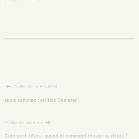
NAVIGATION
Publication précédente
DE
L’ARTICLE
Nous sommes certifiés Demeter !
Publication suivante
Cure post-fêtes : quand et comment réussir sa détox ?