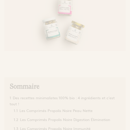
Les comprimés
enceintes/allaitantes
Visages
Corps
d'Apithérapie
Extraits et Sprays
Ampoules
Yeux
Lèvres
Comprimés & Gommes
Baumes et P
Mains
Miel de cure
Sirops
Grogs Maison
Oxymels
L'apicultrice®
L
beauté saine et
pu
engagée
de
Dermo-Soin
la santé par la
peau
Sommaire
1
Des recettes minimalistes 100% bio : 4 ingrédients et c’est
tout !
1.1
Les Comprimés Propolis Noire Peau Nette
1.2
Les Comprimés Propolis Noire Digestion Élimination
1.3
Les Comprimés Propolis Noire Immunité