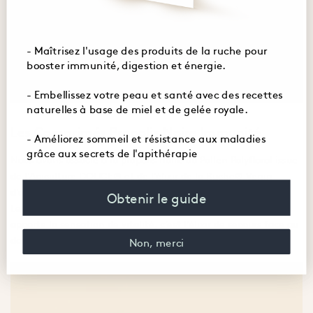
- Maîtrisez l'usage des produits de la ruche pour
booster immunité, digestion et énergie.
- Embellissez votre peau et santé avec des recettes
naturelles à base de miel et de gelée royale.
Les Comprimés Propolis Noire Immunité
- Améliorez sommeil et résistance aux maladies
grâce aux secrets de l'apithérapie
Nous avons associé à la propolis noire du Pollen Polyfloral issue
de l’Apiculture DOUCE® et de l’élixir de la Ruche® Venin
d’abeille pour son action psycho-émotionnelle.
Obtenir le guide
Le pollen améliore l’immunité. L’élixir Venin d’abeille vous
apporte la sensation de vitalité, c’est l’élixir de secours face au
danger.
Non, merci